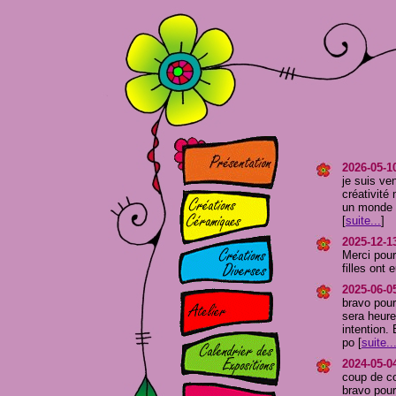
2026-05-1
je suis ve
créativité
un monde m
[
suite...
]
2025-12-1
Merci pour
filles ont 
2025-06-05
bravo pour
sera heure
intention.
po [
suite..
2024-05-0
coup de cœ
bravo pour 